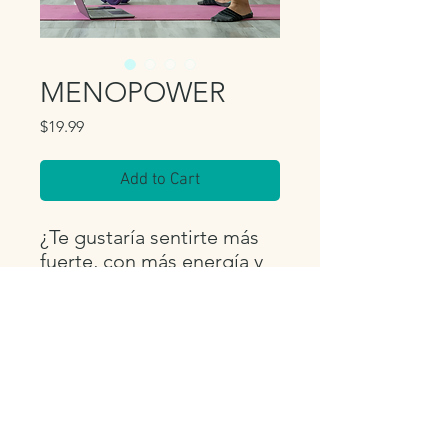
MENOPOWER
Price
$19.99
Add to Cart
¿Te gustaría sentirte más
fuerte, con más energía y
bienestar desde la
comodidad de tu hogar?
¡Éste es tu momento!
¿Qué incluye?
🏋🏽‍♂️Entrenamientos
suaves y efectivos
🧘🏻‍♀️Enfoque en fuerza,